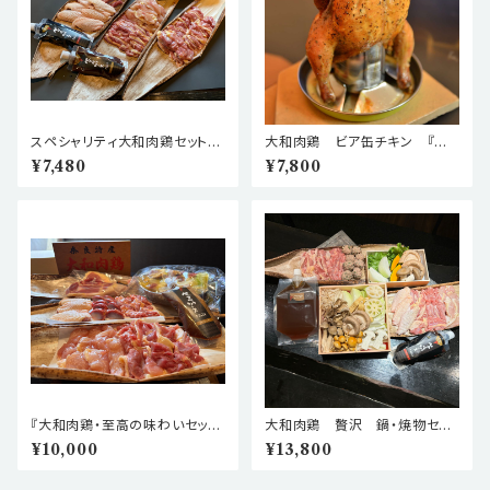
スペシャリティ大和肉鶏セット
大和肉鶏 ビア缶チキン 『生
2人前 【本格地鶏をキャンプ•B
鶏』【キャンプ&BBQの主役】
¥7,480
¥7,800
BQ•ご自宅で！】
『大和肉鶏・至高の味わいセッ
大和肉鶏 贅沢 鍋・焼物セッ
ト』〜大和肉鶏を余す事なく味わ
ト『旨み溢れる大和肉鶏を贅沢
¥10,000
¥13,800
う、至福のアウトドア〜
に！鍋と焼鶏の二つの味わいを』