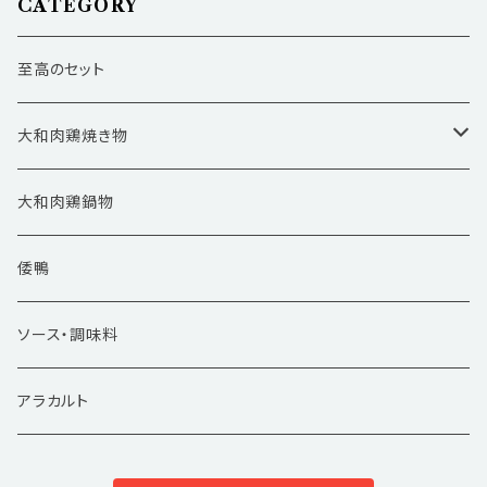
CATEGORY
至高のセット
大和肉鶏焼き物
バーベキュー
大和肉鶏鍋物
ギフト
倭鴨
ソース・調味料
アラカルト