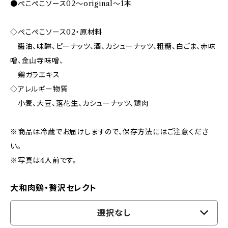
●ぺこぺこソース02～original～1本
◇ぺこぺこソース02・原材料
醬油、味醂、ピーナッツ、酒、カシューナッツ、粗糖、白ごま、赤味
噌、金山寺味噌、
鶏ガラエキス
◇アレルギー物質
小麦、大豆、落花生、カシューナッツ、鶏肉
※商品は冷蔵でお届けしますので、保存方法にはご注意くださ
い。
※写真は4人前です。
大和肉鶏・贅沢セレクト
選択なし