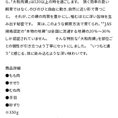
ら、「大和肉鶏」は120以上の時を過ごします。 狭く効率の良い
飼育ではなく、のびのびと自由に動き、自然に近い形で育つこ
と。 それが、この鶏の肉質を豊かにし、噛むほとに深い旨味を生
み出す秘密です。 実は、このような飼育方法で育てられ、**JAS
規格認定の“本物の地鶏“は全国に流通する地鶏の20％〜30％
しか認証されていません。 そんな特別な「大和肉鶏」を部位ご
との個性が引き立つよう丁寧にセットにしました。 “いつもと違
う“と感じる、体に染み込むような深い味わいです。
商品詳細
●もも肉
●せせり
●むね肉
●手羽
●砂ずり
※350g