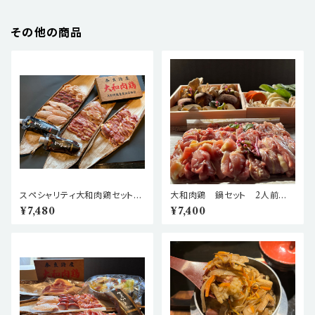
その他の商品
スペシャリティ大和肉鶏セット
大和肉鶏 鍋セット 2人前
2人前 【本格地鶏をキャンプ•B
【じっくり味わう、大和肉鶏の極
¥7,480
¥7,400
BQ•ご自宅で！】
上鍋セットを！】