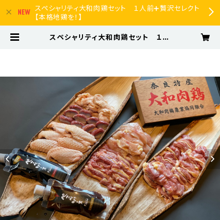
スペシャリティ大和肉鶏セット １人前➕贅沢セレクト
【本格地鶏を！】
スペシャリティ大和肉鶏セット １人
前➕贅沢セレクト【本格地鶏をキャン
プ•BBQ•ご自宅で！】 | ぺぺのお店