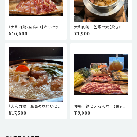
『大和肉鶏・至高の味わいセッ
大和肉鶏 釜飯の素【炊きたて
ト』〜大和肉鶏を余す事なく味わ
の旨味をお家で】
¥10,000
¥1,900
う、至福のアウトドア〜
『大和肉鶏 至高の味わいセッ
倭鴨 鍋セット2人前 【稀少な
ト』〜大和肉鶏の旨味を余すこと
倭鴨と大和肉鶏からとったお出
¥17,500
¥9,000
なく楽しむ、ごちそう鍋〜
汁の贅沢な鴨鍋セットです】