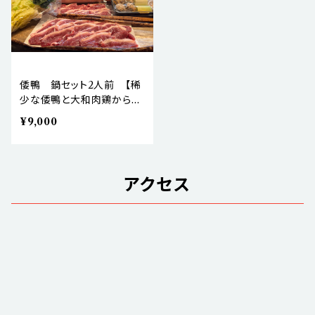
倭鴨 鍋セット2人前 【稀
少な倭鴨と大和肉鶏からと
ったお出汁の贅沢な鴨鍋セ
¥9,000
ットです】
アクセス