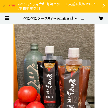
スペシャリティ大和肉鶏セット １人前➕贅沢セレクト
【本格地鶏を！】
ぺこぺこソース02〜original〜 | ぺ
ぺのお店