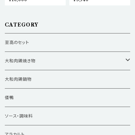
う、至福のアウトドア〜
をキャンプ•BBQ•ご自宅で！】
CATEGORY
至高のセット
大和肉鶏焼き物
バーベキュー
大和肉鶏鍋物
ギフト
倭鴨
ソース・調味料
アラカルト