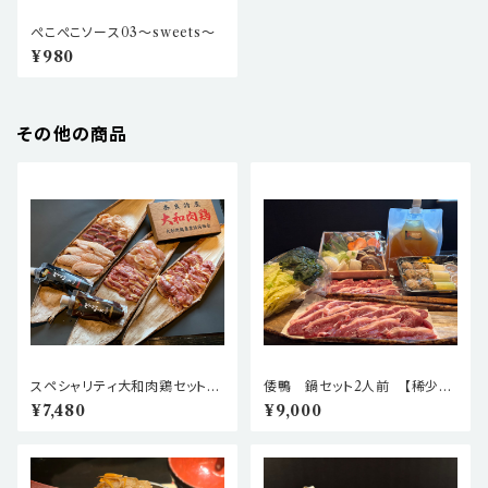
ぺこぺこソース03〜sweets〜
¥980
その他の商品
スペシャリティ大和肉鶏セット
倭鴨 鍋セット2人前 【稀少な
2人前 【本格地鶏をキャンプ•B
倭鴨と大和肉鶏からとったお出
¥7,480
¥9,000
BQ•ご自宅で！】
汁の贅沢な鴨鍋セットです】