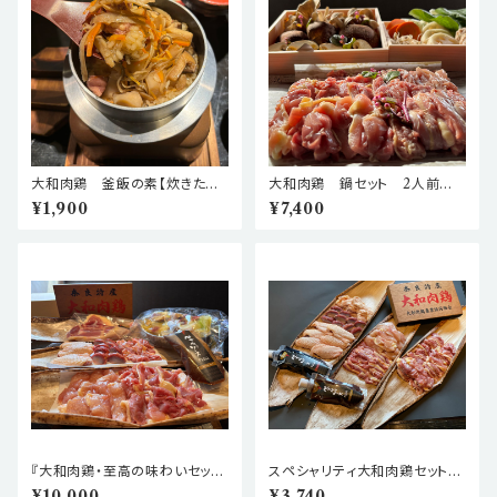
大和肉鶏 釜飯の素【炊きたて
大和肉鶏 鍋セット 2人前
の旨味をお家で】
【じっくり味わう、大和肉鶏の極
¥1,900
¥7,400
上鍋セットを！】
『大和肉鶏・至高の味わいセッ
スペシャリティ大和肉鶏セット
ト』〜大和肉鶏を余す事なく味わ
１人前➕贅沢セレクト【本格地鶏
¥10,000
¥3,740