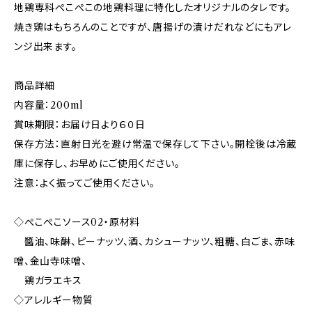
地鶏専科ぺこぺこの地鶏料理に特化したオリジナルのタレです。
焼き鶏はもちろんのことですが、唐揚げの漬けだれなどにもアレ
ンジ出来ます。
商品詳細
内容量：200ml
賞味期限：お届け日より６０日
保存方法：直射日光を避け常温で保存して下さい。開栓後は冷蔵
庫に保存し、お早めにご使用ください。
注意：よく振ってご使用ください。
◇ぺこぺこソース02・原材料
醬油、味醂、ピーナッツ、酒、カシューナッツ、粗糖、白ごま、赤味
噌、金山寺味噌、
鶏ガラエキス
◇アレルギー物質